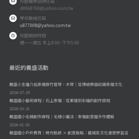
校園輔導諮詢信箱
d8968760@yahoo.com.tw
學校聯絡信箱
u877008@yahoo.com.tw
校園開放時間
週一～週五 早上8:00~下午5:00
最近的義盛活動
義盛小主播介紹泰雅族竹管琴、木琴｜從傳統樂器認識泰雅文化
2026-07-29
義盛國小藝術課程｜石上泰雅：從素描到彩繪的創作旅程
2026-03-21
義盛國小毛線創作課程｜毛線小魔法：泰雅創意屋手作體驗
2026-01-05
義盛國小戶外教育｜時光軌跡 × 創意啟點：舊城區文化漫遊學習活