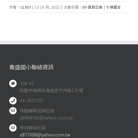
作者：
c1303
|
13 10 月, 2022
|
文章分類：
00-首頁公告
|
0 條留言
義盛國小聯絡資訊
336-43
桃園市復興區義盛里宇內路130號
03-3822787
校園輔導諮詢信箱
d8968760@yahoo.com.tw
學校聯絡信箱
u877008@yahoo.com.tw