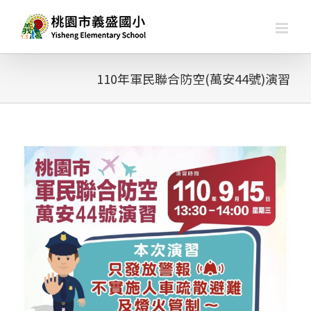
略
過
內
容
110年軍民聯合防空(萬安44號)演習