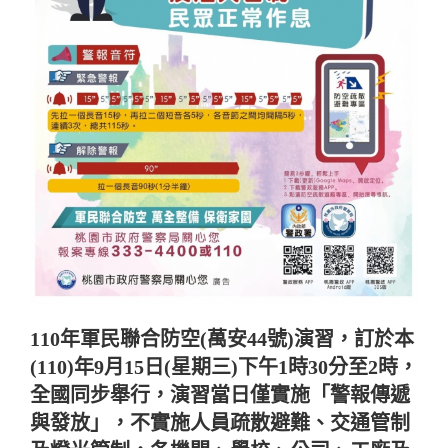
110
年軍民聯合防空
(
萬安
44
號
)
演習，訂於本
(110)
年
9
月
15
日
(
星期三
)
下午
1
時
30
分至
2
時，
全國同步舉行，演習當日僅實施「警報傳遞
與發放」，不實施人員疏散避難、交通管制