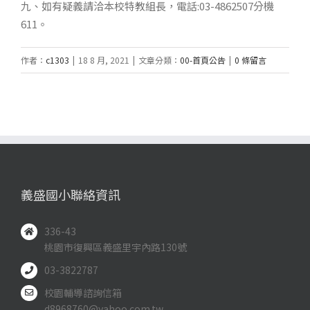
九、如有疑義請洽本校特教組長，電話:03-4862507分機
611。
作者：
c1303
|
18 8 月, 2021
|
文章分類：
00-首頁公告
|
0 條留言
義盛國小聯絡資訊
336-43
桃園市復興區義盛里宇內路130號
03-3822787
校園輔導諮詢信箱
d8968760@yahoo.com.tw