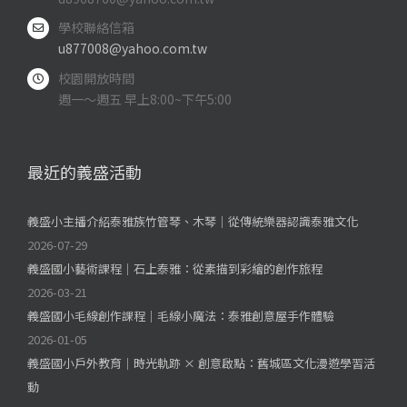
學校聯絡信箱
u877008@yahoo.com.tw
校園開放時間
週一～週五 早上8:00~下午5:00
最近的義盛活動
義盛小主播介紹泰雅族竹管琴、木琴｜從傳統樂器認識泰雅文化
2026-07-29
義盛國小藝術課程｜石上泰雅：從素描到彩繪的創作旅程
2026-03-21
義盛國小毛線創作課程｜毛線小魔法：泰雅創意屋手作體驗
2026-01-05
義盛國小戶外教育｜時光軌跡 × 創意啟點：舊城區文化漫遊學習活
動