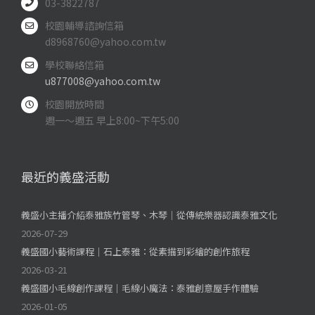
03-3822787
校園輔導諮詢信箱
d8968760@yahoo.com.tw
學校聯絡信箱
u877008@yahoo.com.tw
校園開放時間
週一～週五 早上8:00~下午5:00
最近的義盛活動
義盛小主播介紹泰雅族竹管琴、木琴｜從傳統樂器認識泰雅文化
2026-07-29
義盛國小藝術課程｜石上泰雅：從素描到彩繪的創作旅程
2026-03-21
義盛國小毛線創作課程｜毛線小魔法：泰雅創意屋手作體驗
2026-01-05