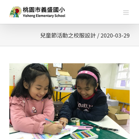
略
過
內
容
兒童節活動之校服設計 / 2020-03-29
查
看
大
圖