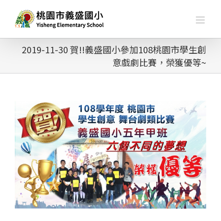
略
過
內
容
2019-11-30 賀!!義盛國小參加108桃園市學生創
意戲劇比賽，榮獲優等~
查
看
大
圖