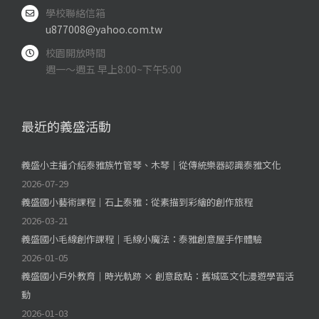
學校聯絡信箱
u877008@yahoo.com.tw
校園開放時間
週一～週五 早上8:00~下午5:00
最近的義盛活動
義盛小主播介紹泰雅族竹管琴、木琴｜從傳統樂器認識泰雅文化
2026-07-29
義盛國小藝術課程｜石上泰雅：從素描到彩繪的創作旅程
2026-03-21
義盛國小毛線創作課程｜毛線小魔法：泰雅創意屋手作體驗
2026-01-05
義盛國小戶外教育｜時光軌跡 × 創意啟點：舊城區文化漫遊學習活
動
2026-01-03