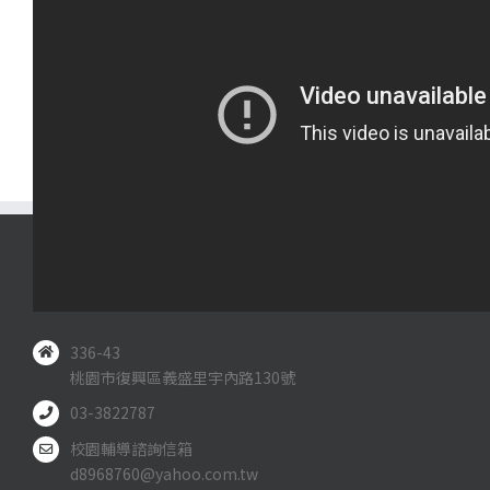
義盛國小聯絡資訊
336-43
桃園市復興區義盛里宇內路130號
03-3822787
校園輔導諮詢信箱
d8968760@yahoo.com.tw