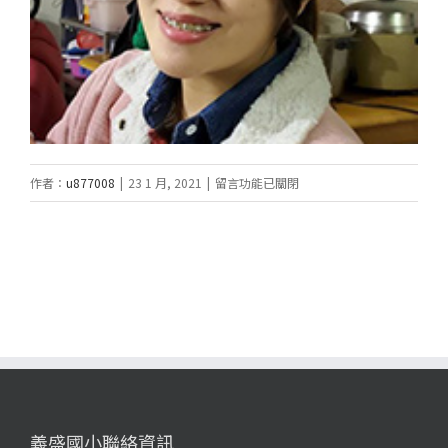
在
作者：
u877008
|
23 1 月, 2021
|
留言功能已關閉
〈黃
曉
薇〉
中
義盛國小聯絡資訊