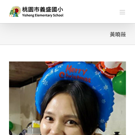
略
過
內
容
黃曉薇
查
看
大
圖