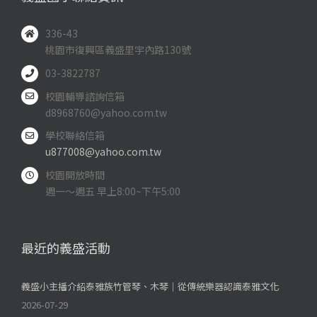
336-43
桃園市復興區義盛里宇內路130號
03-3822787
校園輔導諮詢信箱
d8968760@yahoo.com.tw
學校聯絡信箱
u877008@yahoo.com.tw
校園開放時間
週一～週五 早上8:00~下午5:00
最近的義盛活動
義盛小主播介紹泰雅族竹管琴、木琴｜從傳統樂器認識泰雅文化
2026-07-29