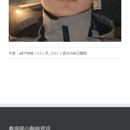
在
作者：
u877008
|
23 1 月, 2021
|
留言功能已關閉
〈林
健
維〉
中
義盛國小聯絡資訊