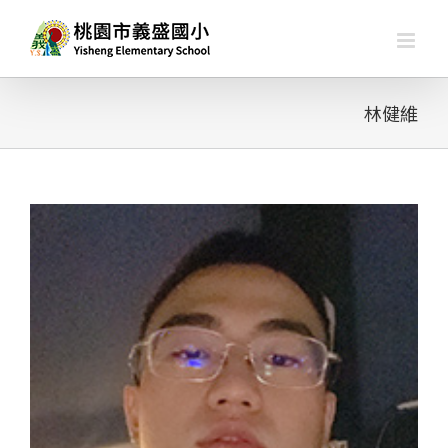
略
過
內
容
林健維
查
看
大
圖