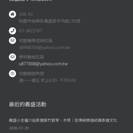
336-43
桃園市復興區義盛里宇內路130號
03-3822787
校園輔導諮詢信箱
d8968760@yahoo.com.tw
學校聯絡信箱
u877008@yahoo.com.tw
校園開放時間
週一～週五 早上8:00~下午5:00
最近的義盛活動
義盛小主播介紹泰雅族竹管琴、木琴｜從傳統樂器認識泰雅文化
2026-07-29