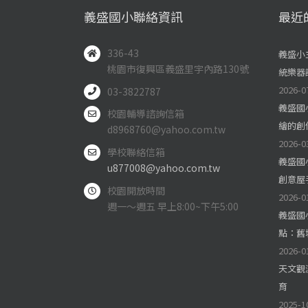
義盛國小聯絡資訊
最近
336-43
義盛小
桃園市復興區義盛里宇內路130號
統樂器
2026-0
03-3822787
義盛國
校園輔導諮詢信箱
繪的創
d8968760@yahoo.com.tw
2026-0
學校聯絡信箱
義盛國
u877008@yahoo.com.tw
創意屋
校園開放時間
2026-0
週一～週五 早上8:00~下午5:00
義盛國
點：舊
2026-0
天文觀
育
2025-1