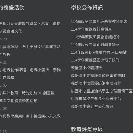
的義盛活動
學校公佈資訊
114學度第二學期班級與教師課表
主播介紹泰雅族竹管琴、木琴｜從傳
114學年度課程計畫備查
認識泰雅文化
114學年度教師晨會會議記錄
7-29
114年度夜間遠距教學會議室
小藝術課程｜石上泰雅：從素描到彩
114年度AI Di+實驗方案 入口網站
作旅程
114學年度義盛國小電子校刊
3-21
義盛國小校園銀行
小毛線創作課程｜毛線小魔法：泰雅
義盛國小定期評量命題審查機制
手作體驗
義盛國小性騷擾防治處理流程
1-05
桃園市心靈加油站學生心理關懷平臺
小戶外教育｜時光軌跡 × 創意啟
桃園市學校午餐食材登錄平台
城區文化漫遊學習活動
義盛國小會計室公布資訊
1-03
測與教學應用研習｜義盛國小天文教
教育評鑑專區
0-13