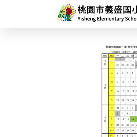
略
過
內
容