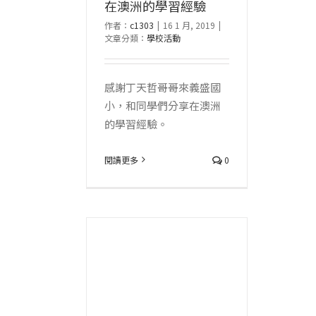
在澳洲的學習經驗
作者：
c1303
|
16 1 月, 2019
|
文章分類：
學校活動
感謝丁天哲哥哥來義盛國
小，和同學們分享在澳洲
的學習經驗。
閱讀更多
0
演出泰雅傳說
日英雄》
息公告