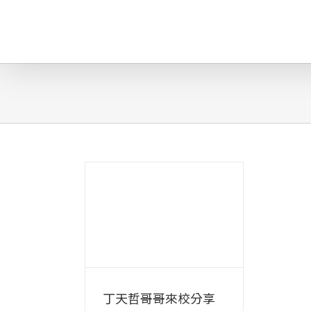
略
過
內
容
哥來校分享在
的學習經驗
校活動
丁天哲哥哥來校分享