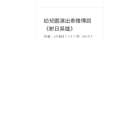
幼兒園演出泰雅傳說
《射日英雄》
作者：
c1303
|
13 1 月, 2019
|
文章分類：
訊息公告
1/14（星期一）上午11：
00，在小烏來天空步道第
一售票亭前方平台，歡迎
大家一同來欣賞！
閱讀更多
0