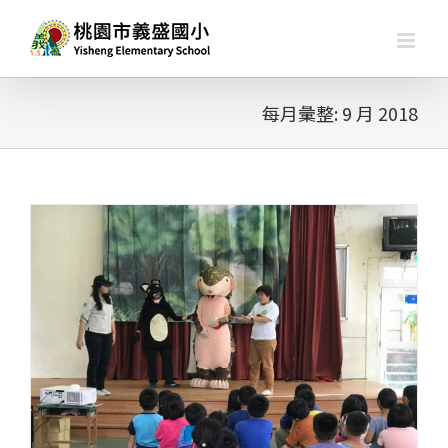
略
過
內
容
每月彙整:
9 月 2018