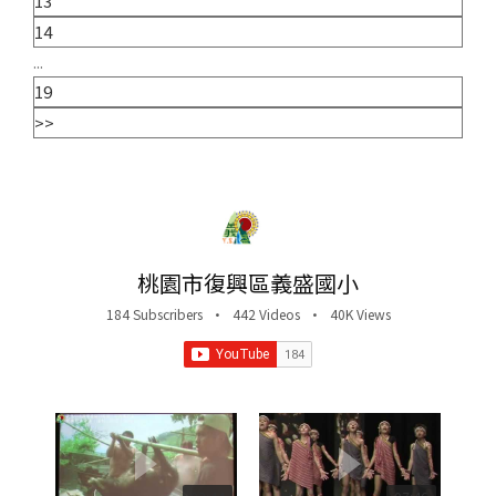
13
14
...
19
>>
桃園市復興區義盛國小
184 Subscribers
•
442 Videos
•
40K Views