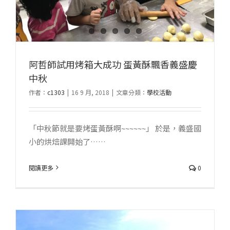
阿哲師試用烤箱大成功 蛋黃酥飄香義盛慶
中秋
作者：
c1303
|
16 9 月, 2018
|
文章分類：
學校活動
「中秋節就是要烤蛋黃酥啊~~~~~~」 於是，義盛國
小的烘焙課開始了……
閱讀更多
0