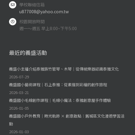
學校聯絡信箱
u877008@yahoo.com.tw
校園開放時間
週一～週五 早上8:00~下午5:00
最近的義盛活動
義盛小主播介紹泰雅族竹管琴、木琴｜從傳統樂器認識泰雅文化
2026-07-29
義盛國小藝術課程｜石上泰雅：從素描到彩繪的創作旅程
2026-03-21
義盛國小毛線創作課程｜毛線小魔法：泰雅創意屋手作體驗
2026-01-05
義盛國小戶外教育｜時光軌跡 × 創意啟點：舊城區文化漫遊學習活
動
2026-01-03