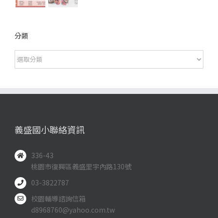
分類
分
類
義盛國小聯絡資訊
336-43
桃園市復興區義盛里宇內路130號
03-3822787
校園輔導諮詢信箱
d8968760@yahoo.com.tw