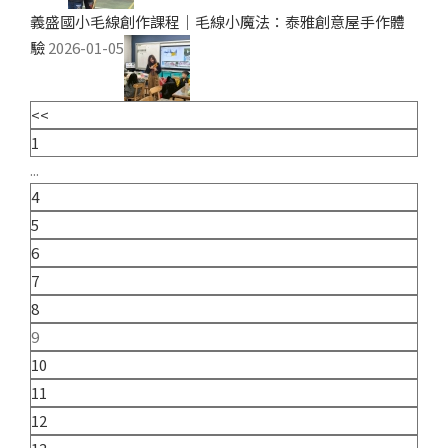
義盛國小毛線創作課程｜毛線小魔法：泰雅創意屋手作體
驗
2026-01-05
<<
1
...
4
5
6
7
8
9
10
11
12