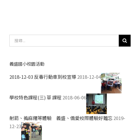
搜
尋
結
果：
義盛國小校園活動
2018-12-03 反毒行動車到校宣導
2018-12-04
學校特色課程(三) 草 課程
2018-06-06
射箭、搗麻糬等體驗 義盛、僑愛校際體驗好難忘
2019-
12-23