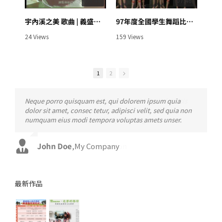
04:35
03:44
01:05:39
07:46
宇內溪之美 歌曲 | 義盛國小 ＠ 2009-10-28
四軸飛行器教學（5min） | 義盛國小 @ 2022-04-19
97年度全國學生舞蹈比賽【國小B團體丙組-現代舞】【原火燎野】 ＠2009
義盛小小導覽員訓練 | 義盛國小 ＠ 2009-10-28
467 Views
24 Views
19 Views
159 Views
1
2
Neque porro quisquam est, qui dolorem ipsum quia
Aliquam erat volutpat. Quisque at est id ligula facilisis
dolor sit amet, consec tetur, adipisci velit, sed quia non
laoreet eget pulvinar nibh. Suspendisse at ultrices dui.
numquam eius modi tempora voluptas amets unser.
Curabitur ac felis arcu sadips ipsums fugiats nemis.
John Doe
Luke Beck
,
My Company
,
Theme Fusion
最新作品