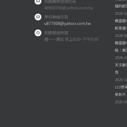
校園輔導諮詢信箱
繪的創
d8968760@yahoo.com.tw
2026-0
學校聯絡信箱
義盛國
u877008@yahoo.com.tw
創意屋
校園開放時間
2026-0
週一～週五 早上8:00~下午5:00
義盛國
點：舊
2026-0
天文觀
育
2025-1
113
果影片
2025-0