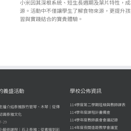
小米因其深根系統、短生長週期及葉片特性，成
源。活動中
不僅讓學生了解食物來源，更提升孩
習與實踐結合的寶貴體驗。
的義盛活動
學校公佈資訊
114學度第二學期班級與教師課表
主播介紹泰雅族竹管琴、木琴｜從傳
114學年度課程計畫備查
認識泰雅文化
114學年度教師晨會會議記錄
7-29
114年度夜間遠距教學會議室
小藝術課程｜石上泰雅：從素描到彩