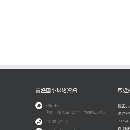
義盛國小聯絡資訊
最近
336-43
義盛小
桃園市復興區義盛里宇內路130號
統樂器
2026-0
03-3822787
義盛國