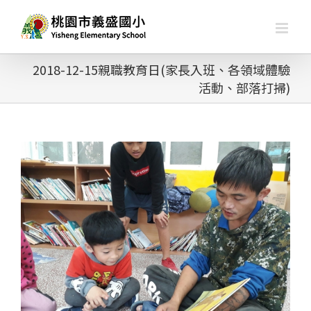
略
過
內
容
2018-12-15親職教育日(家長入班、各領域體驗
活動、部落打掃)
查
看
大
圖