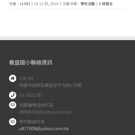
作者：
c1303
|
18 12 月, 2018
|
文章分類：
學校活動
|
0 條留言
義盛國小聯絡資訊
336-43
桃園市復興區義盛里宇內路130號
03-3822787
校園輔導諮詢信箱
d8968760@yahoo.com.tw
學校聯絡信箱
u877008@yahoo.com.tw