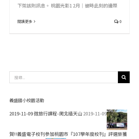
下架該則訊息。 桃園光影1 2月｜彼時此刻的邊際
閱讀更多
0
搜
尋
結
果：
義盛國小校園活動
2019-11-09 微旅行課程-爬北插天山
2019-11-09
賀!!義盛電子校刊參加桃園市『107學年度校刊』評選榮獲