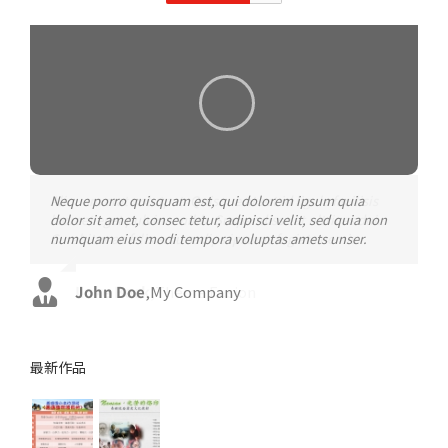
Neque porro quisquam est, qui dolorem ipsum quia
Aliquam erat volutpat. Quisque at est id ligula facilisis
dolor sit amet, consec tetur, adipisci velit, sed quia non
laoreet eget pulvinar nibh. Suspendisse at ultrices dui.
numquam eius modi tempora voluptas amets unser.
Curabitur ac felis arcu sadips ipsums fugiats nemis.
John Doe
Luke Beck
,
My Company
,
Theme Fusion
最新作品