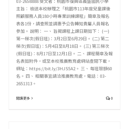
03-2658888 受文者：桃園市復興區義盛國民小學
主旨： 檢送本校辦理之「桃園市113年度兒童課後
照顧服務人員180小時專業訓練課程」簡章及報名
表各1份，請查照並請惠予公告轉知貴屬人員報名
參加。 說明： 一、 旨揭課程上課日期如下： (一)
第一梯次(假日班)：3月2日至6月29日。 (二) 第二
梯次(假日班)：5月4日至8月18日。 (三) 第三梯次
(假日班)：8月17日至12月1日。 二、 課程簡章及報
名表如附件，或至本校推廣教育處網站查閱下載，
網址：https://bit.ly/3HJS5A2。 三、 每班限額60
名。 四、 相關事宜請洽推廣教育處，電話：03-
2651313。
閱讀更多
0