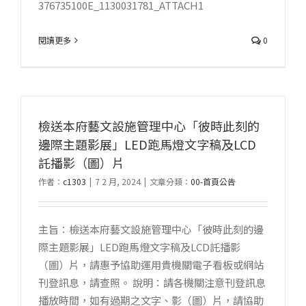
376735100E_1130031781_ATTACH1
閱讀更多
0
檢送本府藝文設施管理中心「彼時此刻的
邊際主題影展」LED跑馬燈文字稿及LCD
託播影（圖）片
作者：
c1303
|
7 2 月, 2024
|
文章分類：
00-首頁公告
主旨：檢送本府藝文設施管理中心「彼時此刻的邊
際主題影展」LED跑馬燈文字稿及LCD託播影
（圖）片，請惠予協助運用貴機關電子看板或網站
刊登訊息，請查照。 說明：請各機關注意刊登訊息
播放時間，如有過期之文字、影（圖）片，請協助