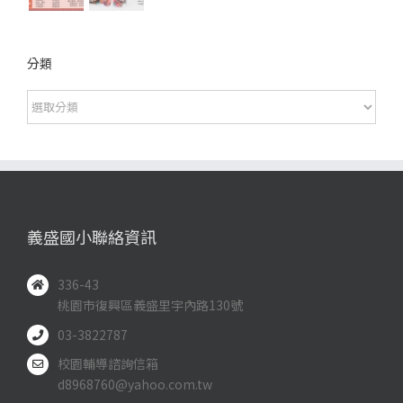
分類
分
類
義盛國小聯絡資訊
336-43
桃園市復興區義盛里宇內路130號
03-3822787
校園輔導諮詢信箱
d8968760@yahoo.com.tw