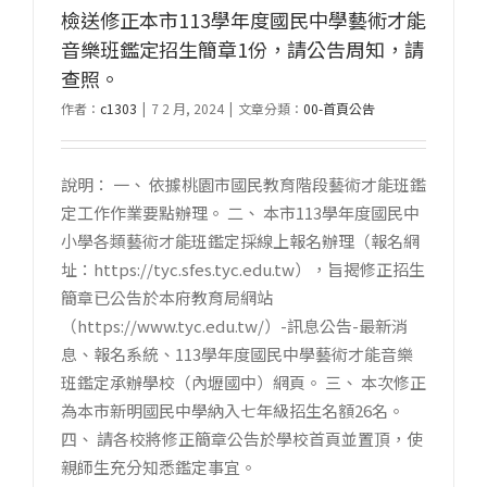
檢送修正本市113學年度國民中學藝術才能
音樂班鑑定招生簡章1份，請公告周知，請
查照。
作者：
c1303
|
7 2 月, 2024
|
文章分類：
00-首頁公告
說明： 一、 依據桃園市國民教育階段藝術才能班鑑
定工作作業要點辦理。 二、 本市113學年度國民中
小學各類藝術才能班鑑定採線上報名辦理（報名網
址：https://tyc.sfes.tyc.edu.tw），旨揭修正招生
簡章已公告於本府教育局網站
（https://www.tyc.edu.tw/）-訊息公告-最新消
息、報名系統、113學年度國民中學藝術才能音樂
班鑑定承辦學校（內壢國中）網頁。 三、 本次修正
為本市新明國民中學納入七年級招生名額26名。
四、 請各校將修正簡章公告於學校首頁並置頂，使
親師生充分知悉鑑定事宜。