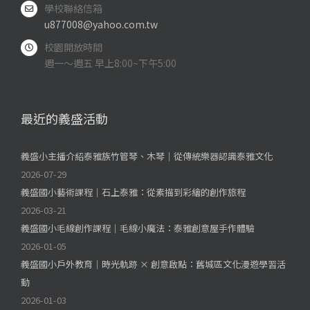
學校聯絡信箱
u877008@yahoo.com.tw
校園開放時間
週一～週五 早上8:00~下午5:00
最近的義盛活動
義盛小主播介紹泰雅族竹管琴、木琴｜從傳統樂器認識泰雅文化
2026-07-29
義盛國小藝術課程｜石上泰雅：從素描到彩繪的創作旅程
2026-03-21
義盛國小毛線創作課程｜毛線小魔法：泰雅創意屋手作體驗
2026-01-05
義盛國小戶外教育｜時光軌跡 × 創意啟點：舊城區文化漫遊學習活
動
2026-01-03