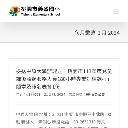
略
過
內
容
每月彙整:
2 月 2024
檢送中原大學辦理之「桃園市113年度兒童
課後照顧服務人員180小時專業訓練課程」
簡章及報名表各1份
作者：
u877008
|
21 2 月, 2024
|
文章分類：
00-首頁公告
中原大學 函 地址：320314桃園市中壢區中北路200
號 聯絡人：陳韻心 聯絡電話：03-2651310 傳真：