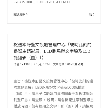
376735100E_1130031781_ATTACH1
閱讀更多
0
檢送本府藝文設施管理中心「彼時此刻的
邊際主題影展」LED跑馬燈文字稿及LCD
託播影（圖）片
作者：
c1303
|
7 2 月, 2024
|
文章分類：
00-首頁公告
主旨：檢送本府藝文設施管理中心「彼時此刻的邊
際主題影展」LED跑馬燈文字稿及LCD託播影
（圖）片，請惠予協助運用貴機關電子看板或網站
刊登訊息，請查照。 說明：請各機關注意刊登訊息
播放時間，如有過期之文字、影（圖）片，請協助