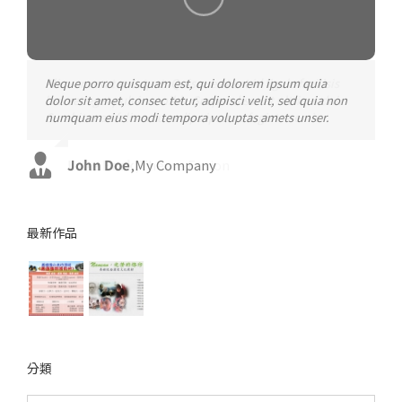
Neque porro quisquam est, qui dolorem ipsum quia
Aliquam erat volutpat. Quisque at est id ligula facilisis
dolor sit amet, consec tetur, adipisci velit, sed quia non
laoreet eget pulvinar nibh. Suspendisse at ultrices dui.
numquam eius modi tempora voluptas amets unser.
Curabitur ac felis arcu sadips ipsums fugiats nemis.
John Doe
Luke Beck
,
My Company
,
Theme Fusion
最新作品
分類