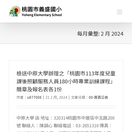
略
過
內
容
每月彙整:
2 月 2024
檢送中原大學辦理之「桃園市113年度兒童
課後照顧服務人員180小時專業訓練課程」
簡章及報名表各1份
作者：
u877008
|
21 2 月, 2024
|
文章分類：
00-首頁公告
中原大學 函 地址：320314桃園市中壢區中北路200
號 聯絡人：陳韻心 聯絡電話：03-2651310 傳真：