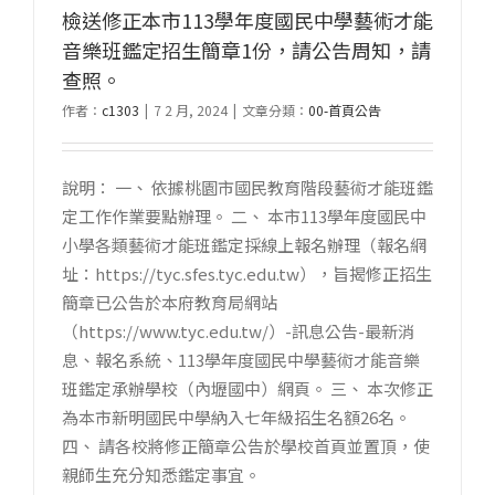
檢送修正本市113學年度國民中學藝術才能
音樂班鑑定招生簡章1份，請公告周知，請
查照。
作者：
c1303
|
7 2 月, 2024
|
文章分類：
00-首頁公告
說明： 一、 依據桃園市國民教育階段藝術才能班鑑
定工作作業要點辦理。 二、 本市113學年度國民中
小學各類藝術才能班鑑定採線上報名辦理（報名網
址：https://tyc.sfes.tyc.edu.tw），旨揭修正招生
簡章已公告於本府教育局網站
（https://www.tyc.edu.tw/）-訊息公告-最新消
息、報名系統、113學年度國民中學藝術才能音樂
班鑑定承辦學校（內壢國中）網頁。 三、 本次修正
為本市新明國民中學納入七年級招生名額26名。
四、 請各校將修正簡章公告於學校首頁並置頂，使
親師生充分知悉鑑定事宜。