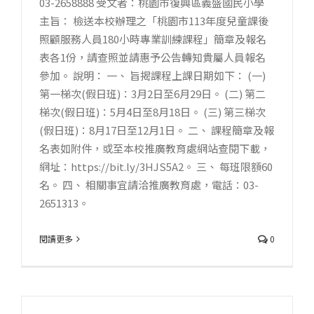
03-2658888 受文者：桃園市復興區義盛國民小學
主旨： 檢送本校辦理之「桃園市113年度兒童課後
照顧服務人員180小時專業訓練課程」簡章及報名
表各1份，請查照並請惠予公告轉知貴屬人員報名
參加。 說明： 一、 旨揭課程上課日期如下： (一)
第一梯次(假日班)：3月2日至6月29日。 (二) 第二
梯次(假日班)：5月4日至8月18日。 (三) 第三梯次
(假日班)：8月17日至12月1日。 二、 課程簡章及報
名表如附件，或至本校推廣教育處網站查閱下載，
網址：https://bit.ly/3HJS5A2。 三、 每班限額60
名。 四、 相關事宜請洽推廣教育處，電話：03-
2651313。
閱讀更多
0