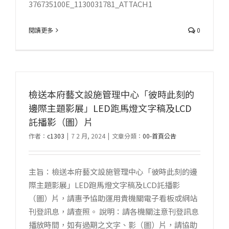
376735100E_1130031781_ATTACH1
閱讀更多
0
檢送本府藝文設施管理中心「彼時此刻的
邊際主題影展」LED跑馬燈文字稿及LCD
託播影（圖）片
作者：
c1303
|
7 2 月, 2024
|
文章分類：
00-首頁公告
主旨：檢送本府藝文設施管理中心「彼時此刻的邊
際主題影展」LED跑馬燈文字稿及LCD託播影
（圖）片，請惠予協助運用貴機關電子看板或網站
刊登訊息，請查照。 說明：請各機關注意刊登訊息
播放時間，如有過期之文字、影（圖）片，請協助