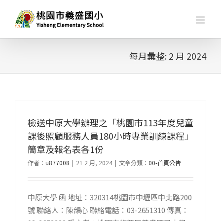
略
過
內
容
每月彙整:
2 月 2024
檢送中原大學辦理之「桃園市113年度兒童
課後照顧服務人員180小時專業訓練課程」
簡章及報名表各1份
作者：
u877008
|
21 2 月, 2024
|
文章分類：
00-首頁公告
中原大學 函 地址：320314桃園市中壢區中北路200
號 聯絡人：陳韻心 聯絡電話：03-2651310 傳真：