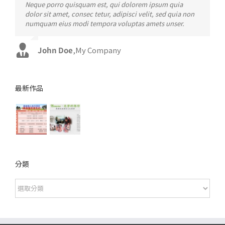
Neque porro quisquam est, qui dolorem ipsum quia
Aliquam erat volutpat. Quisque at est id ligula facilisis
dolor sit amet, consec tetur, adipisci velit, sed quia non
laoreet eget pulvinar nibh. Suspendisse at ultrices dui.
numquam eius modi tempora voluptas amets unser.
Curabitur ac felis arcu sadips ipsums fugiats nemis.
John Doe
Luke Beck
,
My Company
,
Theme Fusion
最新作品
分類
分
類