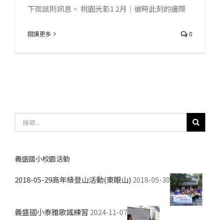
下架該則訊息。 桃園光影1 2月｜彼時此刻的邊際
閱讀更多
0
搜
尋
結
果：
義盛國小校園活動
2018-05-29高年級登山活動(東眼山)
2018-05-30
義盛國小泰雅歌謠練習
2024-11-07