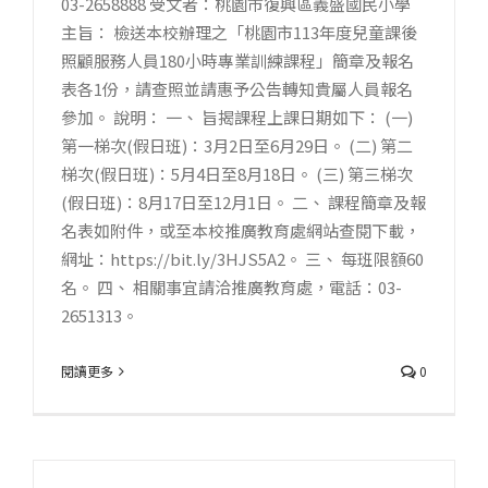
03-2658888 受文者：桃園市復興區義盛國民小學
主旨： 檢送本校辦理之「桃園市113年度兒童課後
照顧服務人員180小時專業訓練課程」簡章及報名
表各1份，請查照並請惠予公告轉知貴屬人員報名
參加。 說明： 一、 旨揭課程上課日期如下： (一)
第一梯次(假日班)：3月2日至6月29日。 (二) 第二
梯次(假日班)：5月4日至8月18日。 (三) 第三梯次
(假日班)：8月17日至12月1日。 二、 課程簡章及報
名表如附件，或至本校推廣教育處網站查閱下載，
網址：https://bit.ly/3HJS5A2。 三、 每班限額60
名。 四、 相關事宜請洽推廣教育處，電話：03-
2651313。
閱讀更多
0