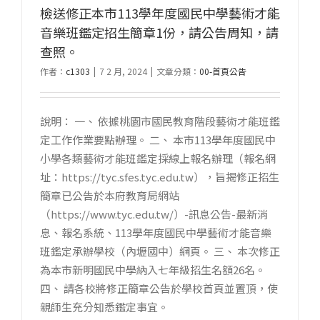
檢送修正本市113學年度國民中學藝術才能
音樂班鑑定招生簡章1份，請公告周知，請
查照。
作者：
c1303
|
7 2 月, 2024
|
文章分類：
00-首頁公告
說明： 一、 依據桃園市國民教育階段藝術才能班鑑
定工作作業要點辦理。 二、 本市113學年度國民中
小學各類藝術才能班鑑定採線上報名辦理（報名網
址：https://tyc.sfes.tyc.edu.tw），旨揭修正招生
簡章已公告於本府教育局網站
（https://www.tyc.edu.tw/）-訊息公告-最新消
息、報名系統、113學年度國民中學藝術才能音樂
班鑑定承辦學校（內壢國中）網頁。 三、 本次修正
為本市新明國民中學納入七年級招生名額26名。
四、 請各校將修正簡章公告於學校首頁並置頂，使
親師生充分知悉鑑定事宜。