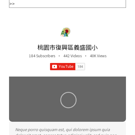
>>
桃園市復興區義盛國小
184 Subscribers
•
442 Videos
•
40K Views
Neque porro quisquam est, qui dolorem ipsum quia
Aliquam erat volutpat. Quisque at est id ligula facilisis