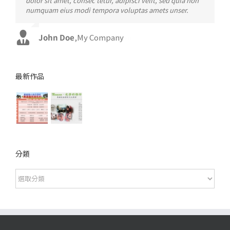
dolor sit amet, consec tetur, adipisci velit, sed quia non
laoreet eget pulvinar nibh. Suspendisse at ultrices dui.
numquam eius modi tempora voluptas amets unser.
Curabitur ac felis arcu sadips ipsums fugiats nemis.
John Doe
Luke Beck
,
My Company
,
Theme Fusion
最新作品
分類
分
類