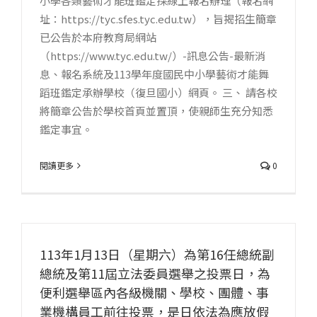
小學各類藝術才能班鑑定採線上報名辦理（報名網
址：https://tyc.sfes.tyc.edu.tw），旨揭招生簡章
已公告於本府教育局網站
（https://www.tyc.edu.tw/）-訊息公告-最新消
息、報名系統及113學年度國民中小學藝術才能舞
蹈班鑑定承辦學校（復旦國小）網頁。 三、 請各校
將簡章公告於學校首頁並置頂，使親師生充分知悉
鑑定事宜。
閱讀更多
0
113年1月13日（星期六）為第16任總統副
總統及第11屆立法委員選舉之投票日，為
便利選舉區內各級機關、學校、團體、事
業機構員工前往投票，是日依法為應放假