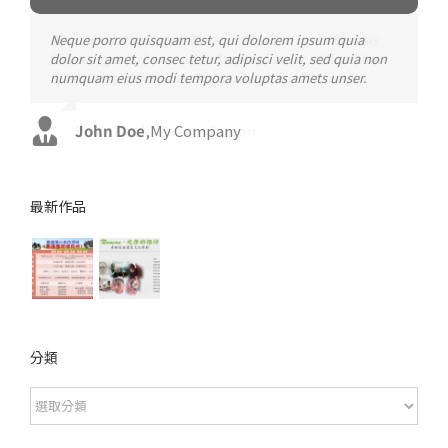
Neque porro quisquam est, qui dolorem ipsum quia
Aliquam erat volutpat. Quisque at est id ligula facilisis
dolor sit amet, consec tetur, adipisci velit, sed quia non
laoreet eget pulvinar nibh. Suspendisse at ultrices dui.
numquam eius modi tempora voluptas amets unser.
Curabitur ac felis arcu sadips ipsums fugiats nemis.
John Doe
Luke Beck
,
My Company
,
Theme Fusion
最新作品
分類
分
類