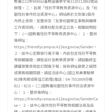
教署)112年9月6日臺教國署學字第1120112863號函
辦理。 二、旨揭「性別平等教育資源中心」及「校
園性別事件防治資源中心」網站將於文到後1個月
內停止使用，並整併至「友善校園學生事務與輔導
工作資訊網」，請貴校配合更正公告，相關說明如
下： (一)國教署性別平等教育資源中心： １、整併
後網址：
https://friendlycampus.k12ea.gov.tw/Gender。
２、該中心定期發行電子報，內容包含性別平等教
育相關議題、課程設計及教學資源等，請鼓勵師生
踴躍瀏覽使用並訂閱電子報；倘有網址變更之疑問
或業務相關問題，請逕洽該中心(國立和美實驗學
校)陳秀卿或蔡佳芯助理(電話：04-7552009分機
812、813)。 (二)國教署校園性別事件防治資源中
心： １、整併後網址：
https://friendlycampus.k12ea.gov.tw/GenderCa
se。 ２、該中心提供性別平等教育相關法規及函
釋、校園性別事件處理流程及案例分析等，請廣為