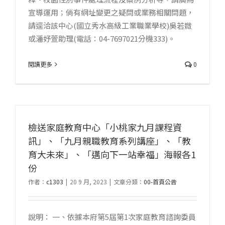
宣導運用；倘有網址變更之疑問或業務相關問題，
請逕洽該中心(國立秀水高級工業職業學校)吳若媺
或潘妤萱助理(電話：04-7697021分機333)。
閱讀更多
0
檢送家庭教育中心「小桃家九月課程資
訊」、「九月親職教育系列講座」、「教
育大未來」、「邁向下一站幸福」海報各1
份
作者：
c1303
|
20 9 月, 2023
|
文章分類：
00-首頁公告
說明： 一、依據本府第5屆第1次家庭教育諮詢委員