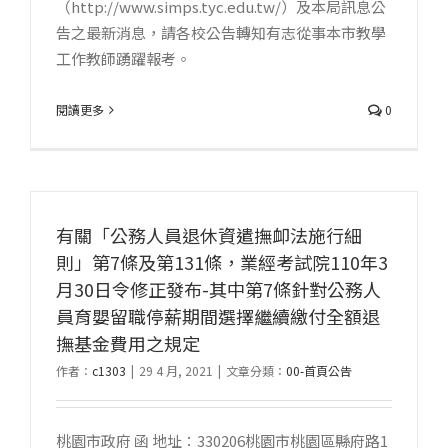
（http://www.simps.tyc.edu.tw/）及本局訊息公
告之最新消息，請各校公告轉知有志從事本市教學
工作教師踴躍報考。
閱讀更多
0
有關「公務人員退休資遣撫卹法施行細
則」第7條及第131條，業經考試院110年3
月30日令修正發布-其中第7條針對公務人
員育嬰留職停薪期間選擇繼續繳付全額退
撫基金費用之規定
作者：
c1303
|
29 4 月, 2021
|
文章分類：
00-首頁公告
桃園市政府 函 地址：330206桃園市桃園區縣府路1