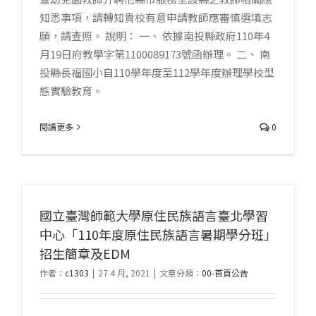
知悉事項，請轉知貴校有意申請教師應審慎選填志
願，請查照。 說明： 一、 依據南投縣政府110年4
月19日府教學字第1100089173號函辦理。 二、 南
投縣長福國小自110學年度至112學年度辦理學校型
態實驗教育。
閱讀更多
0
國立臺灣師範大學原住民族語言臺北學習
中心「110年度原住民族語言暑期學分班」
招生簡章及EDM
作者：
c1303
|
27 4 月, 2021
|
文章分類：
00-首頁公告