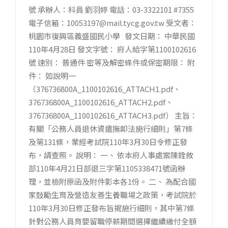
號 承辦人：科員 劉羽婷 電話：03-3322101 #7355
電子信箱：10053197@mail.tycg.gov.tw 受文者：
桃園市復興區義盛國民小學 發文日期： 中華民國
110年4月28日 發文字號： 府人給字第1100102616
號 速別： 普通件 密等及解密條件或保密期限： 附
件： 如說明一
（376736800A_1100102616_ATTACH1.pdf、
376736800A_1100102616_ATTACH2.pdf、
376736800A_1100102616_ATTACH3.pdf） 主旨：
有關「公務人員退休資遣撫卹法施行細則」第7條
及第131條，業經考試院110年3月30日令修正發
布，請查照。 說明： 一、 依本府人事處案陳銓敘
部110年4月21日部退三字第1105338471號函辦
理，並檢附原函及附件影本各1份。 二、 為配合國
家鼓勵生育及營造友善生養職場之政策，考試院於
110年3月30日修正發布旨揭施行細則，其中第7條
針對公務人員育嬰留職停薪期間選擇繼續繳付全額