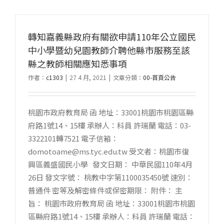
轉知嘉義縣政府有關欲申請110年公立國民
中小學暨幼兒園教師介聘他縣市服務至該
縣之教師相關應知悉事項
作者：
c1303
|
27 4 月, 2021
|
文章分類：
00-首頁公告
桃園市政府教育局 函 地址：33001桃園市桃園區縣
府路1號14、15樓 承辦人：科員 許瑞蘭 電話：03-
3322101轉7521 電子信箱：
domotoame@ms.tyc.edu.tw 受文者：桃園市復
興區義盛國民小學 發文日期： 中華民國110年4月
26日 發文字號： 桃教中字第1100035450號 速別：
普通件 密等及解密條件或保密期限： 附件： 主
旨： 桃園市政府教育局 函 地址：33001桃園市桃園
區縣府路1號14、15樓 承辦人：科員 許瑞蘭 電話：