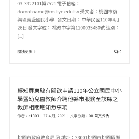
03-3322101轉7521 電子信箱：
domotoame@ms.tyc.edu.tw 受文者：桃園市復
興區義盛國民小學 發文日期： 中華民國110年4月
26日 發文字號： 桃教中字第1100035450號 速別：
[...]
閱讀更多
0
轉知屏東縣有關欲申請110年公立國民中小
學暨幼兒園教師介聘他縣市服務至該縣之
教師相關應知悉事項
作者：
c1303
|
27 4 月, 2021
|
文章分類：
00-首頁公告
桃園市政府教育局 函 地址：33001桃園市桃園區縣