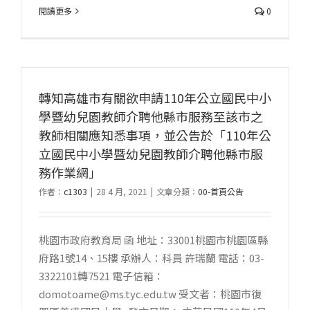
閱讀更多
0
轉知高雄市有關欲申請110年公立國民中小
學暨幼兒園教師介聘他縣市服務至該市之
教師相關應知悉事項，並公告於「110年公
立國民中小學暨幼兒園教師介聘他縣市服
務作業網」
作者：
c1303
|
28 4 月, 2021
|
文章分類：
00-首頁公告
桃園市政府教育局 函 地址：33001桃園市桃園區縣
府路1號14、15樓 承辦人：科員 許瑞蘭 電話：03-
3322101轉7521 電子信箱：
domotoame@ms.tyc.edu.tw 受文者：桃園市復