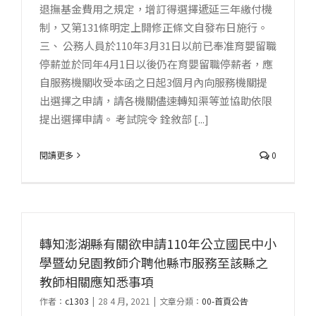
退撫基金費用之規定，增訂得選擇遞延三年繳付機
制，又第131條明定上開修正條文自發布日施行。
三、 公務人員於110年3月31日以前已奉准育嬰留職
停薪並於同年4月1日以後仍在育嬰留職停薪者，應
自服務機關收受本函之日起3個月內向服務機關提
出選擇之申請，請各機關儘速轉知渠等並協助依限
提出選擇申請。 考試院令 銓敘部 [...]
閱讀更多
0
轉知澎湖縣有關欲申請110年公立國民中小
學暨幼兒園教師介聘他縣市服務至該縣之
教師相關應知悉事項
作者：
c1303
|
28 4 月, 2021
|
文章分類：
00-首頁公告