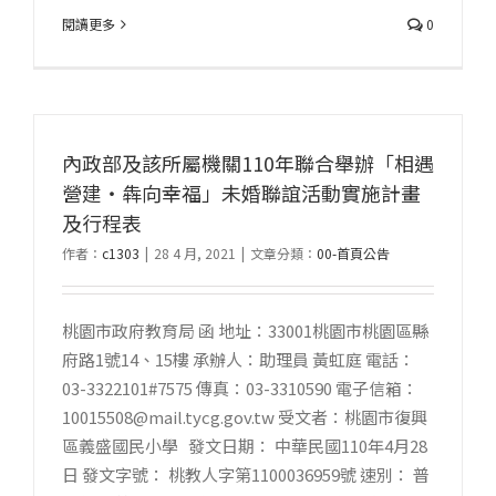
閱讀更多
0
內政部及該所屬機關110年聯合舉辦「相遇
營建‧犇向幸福」未婚聯誼活動實施計畫
及行程表
作者：
c1303
|
28 4 月, 2021
|
文章分類：
00-首頁公告
桃園市政府教育局 函 地址：33001桃園市桃園區縣
府路1號14、15樓 承辦人：助理員 黃虹庭 電話：
03-3322101#7575 傳真：03-3310590 電子信箱：
10015508@mail.tycg.gov.tw 受文者：桃園市復興
區義盛國民小學 發文日期： 中華民國110年4月28
日 發文字號： 桃教人字第1100036959號 速別： 普