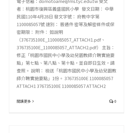
電子信箱：domotoame@ms.tyc.edu.tw 受文
者：桃園市復興區義盛國民小學 發文日期： 中華
民國110年4月28日 發文字號： 府教中字第
1100085057號 速別： 普通件 密等及解密條件或保
密期限： 附件： 如說明
（376735100E_1100085057_ATTACH1.pdf、
376735100E_1100085057_ATTACH2.pdf） 主旨：
修正「桃園市國民中小學及幼兒園教師介聘實施要
點」第七點、第八點、第十點，並自即日生效，請
查照。 說明： 檢送「桃園市國民中小學及幼兒園教
師介聘實施要點」1份。 376735100E 1100085057
ATTACH1 376735100E 1100085057 ATTACH2
閱讀更多
0