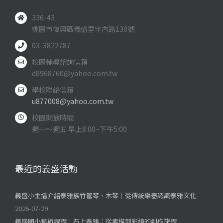
336-43
桃園市復興區義盛里宇內路130號
03-3822787
校園輔導諮詢信箱
d8968760@yahoo.com.tw
學校聯絡信箱
u877008@yahoo.com.tw
校園開放時間
週一～週五 早上8:00~下午5:00
最近的義盛活動
義盛小主播介紹泰雅族竹管琴、木琴｜從傳統樂器認識泰雅文化
2026-07-29
義盛國小藝術課程｜石上泰雅：從素描到彩繪的創作旅程