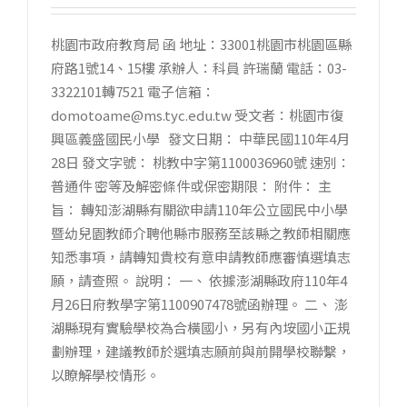
桃園市政府教育局 函 地址：33001桃園市桃園區縣
府路1號14、15樓 承辦人：科員 許瑞蘭 電話：03-
3322101轉7521 電子信箱：
domotoame@ms.tyc.edu.tw 受文者：桃園市復
興區義盛國民小學 發文日期： 中華民國110年4月
28日 發文字號： 桃教中字第1100036960號 速別：
普通件 密等及解密條件或保密期限： 附件： 主
旨： 轉知澎湖縣有關欲申請110年公立國民中小學
暨幼兒園教師介聘他縣市服務至該縣之教師相關應
知悉事項，請轉知貴校有意申請教師應審慎選填志
願，請查照。 說明： 一、 依據澎湖縣政府110年4
月26日府教學字第1100907478號函辦理。 二、 澎
湖縣現有實驗學校為合橫國小，另有內垵國小正規
劃辦理，建議教師於選填志願前與前開學校聯繫，
以瞭解學校情形。