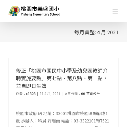
略
過
內
容
每月彙整:
4 月 2021
修正「桃園市國民中小學及幼兒園教師介
聘實施要點」第七點、第八點、第十點，
並自即日生效
作者：
c1303
|
29 4 月, 2021
|
文章分類：
00-首頁公告
桃園市政府 函 地址：33001桃園市桃園區縣府路1
號 承辦人：科員 許瑞蘭 電話：03-3322101轉7521