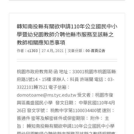
轉知南投縣有關欲申請110年公立國民中小
學暨幼兒園教師介聘他縣市服務至該縣之
教師相關應知悉事項
作者：
c1303
|
27 4 月, 2021
|
文章分類：
00-首頁公告
桃園市政府教育局 函 地址：33001桃園市桃園區縣
府路1號14、15樓 承辦人：科員 許瑞蘭 電話：03-
3322101轉7521 電子信箱：
domotoame@ms.tyc.edu.tw 受文者：桃園市復
興區義盛國民小學 發文日期： 中華民國110年4月
26日 發文字號： 桃教中字第1100034400號 速別：
普通件 密等及解密條件或保密期限： 附件： 主
旨： 轉知南投縣有關欲申請110年公立國民中小學
暨幼兒園教師介聘他縣市服務至該縣之教師相關應