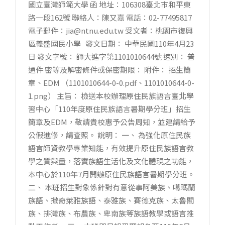
國立臺灣師範大學 函 地址：106308臺北市和平東
路一段162號 聯絡人：陳又嘉 電話：02-77495817
電子郵件：jia@ntnu.edu.tw 受文者：桃園市復興
區義盛國民小學 發文日期： 中華民國110年4月23
日 發文字號： 師大進字第1101010644號 速別： 普
通件 密等及解密條件或保密期限： 附件： 招生簡
章、EDM （1101010644-0-0.pdf、1101010644-0-
1.png） 主旨： 檢送本校辦理原住民族語言臺北學
習中心「110年度原住民族語言暑期學分班」招生
簡章及EDM，敬請貴校惠予公告周知，並建請給予
公假進修，請查照。 說明： 一、 為強化原住民族
語言師資教學專業知能，有效提升原住民族語言教
學之質與量，落實族語生活化及文化體現之功能，
本中心於110年7月開辦原住民族語言暑期學分班。
二、 本班招生對象係針對有意從事阿美族、噶瑪蘭
族語、撒奇萊雅族語、泰雅族、賽德克族、太魯閣
族、排灣族、布農族、卑南族等族語教學或語言推