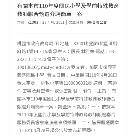
有關本市110年度國民小學及學前特殊教育
教師聯合甄選介聘簡章一案
作者：
c1303
|
29 4 月, 2021
|
文章分類：
00-首頁公告
桃園市政府教育局 函 地址：33001桃園市桃園區縣
府路1號14、15樓 承辦人：股長 林雅婷 電話：03-
3322101#7420 電子信箱：
10013816@ms.tyc.edu.tw 受文者：桃園市復興區
義盛國民小學 發文日期： 中華民國110年4月28日
發文字號： 桃教小字第1100036032號 速別： 普通
件 密等及解密條件或保密期限： 附件： 主旨： 有
關本市110年度國民小學及學前特殊教育教師聯合
甄選介聘簡章一案，請查照。 說明： 一、 依據本
市110年度國民小學及學前特殊教育教師甄選聯合
服務委員會會議決議事項辦理。 二、 旨揭甄選簡章
自110年4月28日起公告於本市新明國小