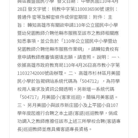
興區義盛國民小學 發文日期： 中華民國110年4月
28日 發文字號： 桃教中字第1100036590號 速別：
普通件 密等及解密條件或保密期限： 附件： 主
旨： 轉知高雄市有關欲申請110年公立國民中小學
暨幼兒園教師介聘他縣市服務至該市之教師相關應
知悉事項，並公告於「110年公立國民中小學暨幼
兒園教師介聘他縣市服務作業網」，請轉知貴校有
意申請教師應審慎選填志願，請查照。 說明： 一、
依據高雄市政府教育局110年4月26日高市教小字第
11032742000號函辦理。 二、 高雄市杉林區月美國
民小學於旨揭網站系統代碼為「504712」，為符學
校用人需求及資訊公開透明，另新增一系統代碼
「504717」月美國小(客家巡迴)，簡稱月美客語。
三、 另月美國小與該市新庄國小及上平國小自107
學年度起進行合聘之本土語(客語)巡迴教學，倘成
功調入之教師應擔任該市上述三所學校合聘(客語專
長)巡迴教師並應具備客語專長資格。