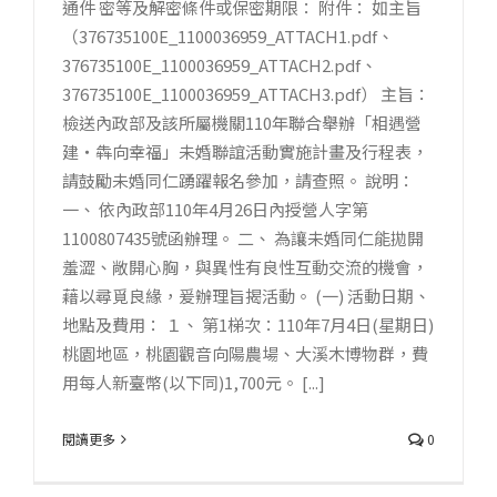
通件 密等及解密條件或保密期限： 附件： 如主旨
（376735100E_1100036959_ATTACH1.pdf、
376735100E_1100036959_ATTACH2.pdf、
376735100E_1100036959_ATTACH3.pdf） 主旨：
檢送內政部及該所屬機關110年聯合舉辦「相遇營
建‧犇向幸福」未婚聯誼活動實施計畫及行程表，
請鼓勵未婚同仁踴躍報名參加，請查照。 說明：
一、 依內政部110年4月26日內授營人字第
1100807435號函辦理。 二、 為讓未婚同仁能拋開
羞澀、敞開心胸，與異性有良性互動交流的機會，
藉以尋覓良緣，爰辦理旨揭活動。 (一) 活動日期、
地點及費用： １、 第1梯次：110年7月4日(星期日)
桃園地區，桃園觀音向陽農場、大溪木博物群，費
用每人新臺幣(以下同)1,700元。 [...]
閱讀更多
0