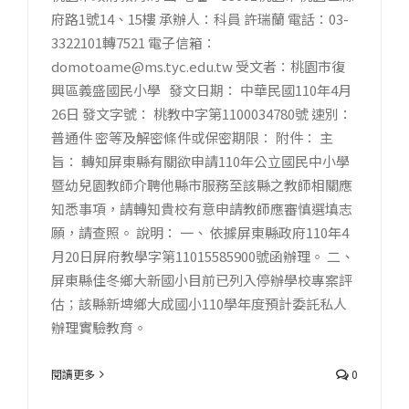
府路1號14、15樓 承辦人：科員 許瑞蘭 電話：03-
3322101轉7521 電子信箱：
domotoame@ms.tyc.edu.tw 受文者：桃園市復
興區義盛國民小學 發文日期： 中華民國110年4月
26日 發文字號： 桃教中字第1100034780號 速別：
普通件 密等及解密條件或保密期限： 附件： 主
旨： 轉知屏東縣有關欲申請110年公立國民中小學
暨幼兒園教師介聘他縣市服務至該縣之教師相關應
知悉事項，請轉知貴校有意申請教師應審慎選填志
願，請查照。 說明： 一、 依據屏東縣政府110年4
月20日屏府教學字第11015585900號函辦理。 二、
屏東縣佳冬鄉大新國小目前已列入停辦學校專案評
估；該縣新埤鄉大成國小110學年度預計委託私人
辦理實驗教育。
閱讀更多
0