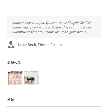
Neque porro quisquam est, qui dolorem ipsum quia
Aliquam erat volutpat. Quisque at est id ligula facilisis
dolor sit amet, consec tetur, adipisci velit, sed quia non
laoreet eget pulvinar nibh. Suspendisse at ultrices dui.
numquam eius modi tempora voluptas amets unser.
Curabitur ac felis arcu sadips ipsums fugiats nemis.
John Doe
Luke Beck
,
My Company
,
Theme Fusion
最新作品
分類