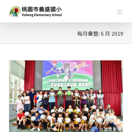
略
過
內
容
每月彙整:
6 月 2019