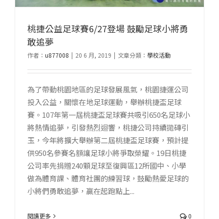
桃捷公益足球賽6/27登場 鼓勵足球小將勇
敢追夢
作者：
u877008
|
20 6 月, 2019
|
文章分類：
學校活動
為了帶動桃園地區的足球發展風氣，桃園捷運公司
投入公益，關懷在地足球運動，舉辦桃捷盃足球
賽。107年第一屆桃捷盃足球賽共吸引650名足球小
將熱情追夢，引發熱烈迴響，桃捷公司持續拋磚引
玉，今年將擴大舉辦第二屆桃捷盃足球賽，預計提
供950名參賽名額讓足球小將爭取榮耀。19日桃捷
公司率先捐贈240顆足球至復興區12所國中、小學
做為體育課、體育社團的練習球，鼓勵熱愛足球的
小將們勇敢追夢，贏在起跑點上...
閱讀更多
0