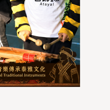
討論與分享，促進親子合作。
(三) 協助孩子建
個人數位作品集、參加線上競賽或展示數位技
，將為孩子奠定升學與就業的堅實基礎，幫助
們更自信地迎接與數位相關的學科與職場挑
。
四、除（去除）—遠離數位危害，去除有害
影響
家長可利用目前已設計完善的家庭數位管
工具，協助孩子選擇安全、適齡內容，避免暴
、色情或不健康資訊。本部已建置免費「數位
具包」資源(相關資源連結：
ttps://gov.tw/bLU)，是有效管理孩子數位行為
好幫手，能協助設定應用程式限制並監控裝置
用情況。在安裝後，建議同時引導孩子以下重
(一) 教育孩子如何保護數位足跡，例如不分享
人資訊、設定強密碼，以及辨別假新聞和可疑
站，讓孩子形成自我保護意識。
(二) 幫助孩子
對網絡霸凌，避免與惡意使用者互動，並教導
們保護隱私，例如不要上傳敏感照片，並在網