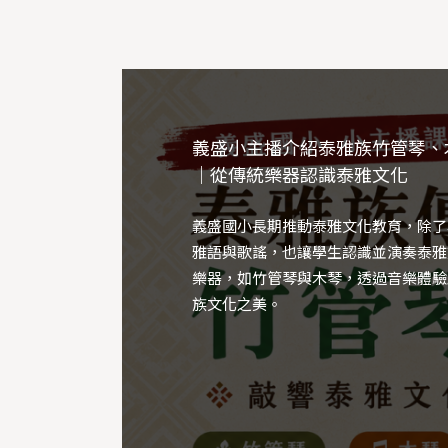
義盛小主播介紹泰雅族竹管琴、
義盛國小藝術課程｜石上泰雅：
義盛國小毛線創作課程｜毛線小
｜從傳統樂器認識泰雅文化
描到彩繪的創作旅程
法：泰雅創意屋手作體驗
義盛國小長期推動泰雅文化教育，除了
桃園市復興區義盛國小辦理「石上泰雅
桃園市復興區義盛國小辦理「毛線小魔
雅語與歌謠，也讓學生認識並演奏泰雅
描到彩繪的創作旅程」課程，結合素描
雅創意屋)」課程，透過毛線編織祖靈
樂器，如竹管琴與木琴，透過音樂體驗
與石頭彩繪創作，融入泰雅文化線條元
創意植栽置物杯，結合泰雅文化圖紋與
族文化之美。
過藝術實作培養學生創意表達、美感素
計，引導學生培養美感、創造力與文化
化認同，提升偏鄉學生多元學習能力。
發展偏鄉多元學習能力。