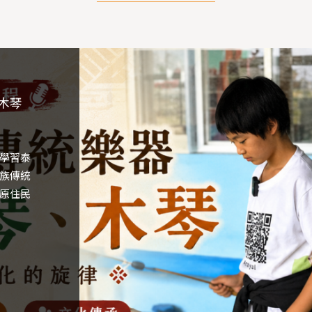
奏
建
共
決
影
木琴
從素
魔
具
手
（
學習泰
-從素
法(泰
世
族傳統
、水彩
之眼與
可
原住民
素，透
手作設
議
養與文
認同，
入
G
完
巧
體