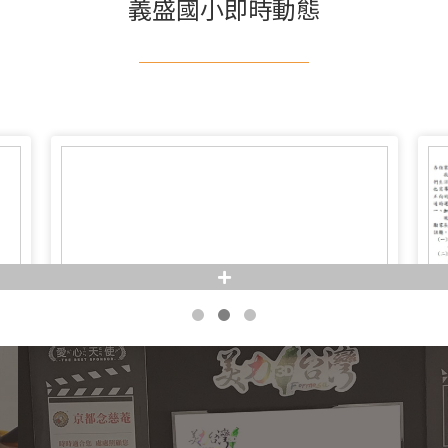
義盛國小即時動態
+
轉