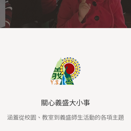
有
文
34
0
0
到臉書觀看
·
分享
為
越
的
分享
論
規
時
子
動
透
數
影
關心義盛大小事
規
位
涵蓋從校園、教室到義盛師生活動的各項主題
與
活