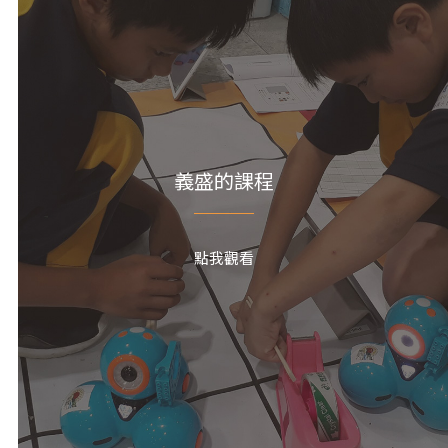
今天(2026-03-20)義盛國小迎來一場特別的校
流活動，來自台北靜心小學，以及美國舊金山
小學生，一起走進山裡，體驗不一樣的一天。
+4
這樣的國際交流其實已經持續了三、四年，每
到了這個時候，孩子們都很期待，也會特別關
今年誰會來、會一起做些什麼。
這次活動由本
義盛的課程
枇杷樹已經差
二到六年級學生共同參與，陪伴來訪的同學進
交流與體驗。孩子們從一開始的簡單自我介紹
整棵都是黃澄
到慢慢互動、聊天，氣氛也越來越自然。課程
點我觀看
警衛阿嬤幫忙
排以泰雅文化為主，設計了三個體驗關卡：傳
射箭、搗小米麻糬，以及串珠手作。分組進行
甜，跟外面買
關的過程中，不只是動手做，也有很多彼此交
有差。
旁邊的
的機會，有些孩子用簡單英文，有些用肢體比
要結束了，剛
劃，慢慢找到溝通的方式。
在山裡的一天，除
節都有不同的
體驗泰雅生活，也讓孩子們接觸到不同國家的
分，讓這棵枇
友。對義盛的孩子來說，是一次難得的國際交
候，可以抬頭