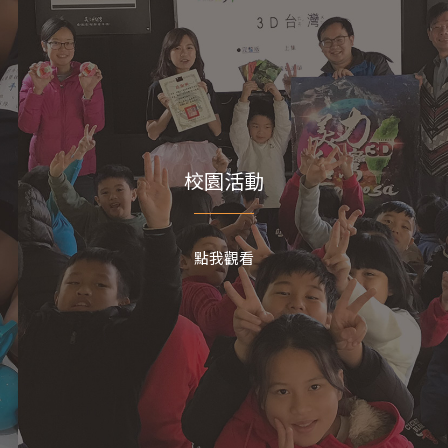
各
際交
今天早上山裡低溫9~10度，有點霧氣，遠方的山
智
的
景若隱若現，還飄著一點細雨。
或
這樣的天氣，剛好遇上義盛國小拍畢業照的日
責
年
子，整個校園多了一點熱鬧的氣氛。
今年國小畢
助
心
業班一共有七位學生，剛好都是女生。大家穿上
教
校
紅色的泰雅族服，在綠色的山景前拍照，看起來
運
校園活動
特別喜氣。孩子們站在鏡頭前，有點緊張，也一
行
生
直忍不住笑，氣氛很輕鬆。
幼兒園今年有三位小
，
式
安
小畢業生，也一起留下屬於自己的畢業照。小小
點我觀看
正
統
的身影排在一起，模樣很可愛，一旁的老師們看
題
闖
著也覺得很有趣。
山裡的霧、加上微微的細雨，
上
流
加上孩子們的笑容，讓今天的畢業照拍攝多了不
透
同平常的清新感。把側拍的畫面記錄下來，當作
了
家
孩子們在義盛國小的一段小小紀念。
光
朋
5 月 之前
活