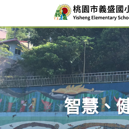
略
過
內
容
智慧、