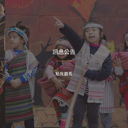
位家長：大家好！
我們已進入數位時代多年，
慧型手機和線上學習已成為孩子們生活中不可
缺的一環。作為家長，除了肩負教育與引導的
任，也需尊重孩子的獨立性與自主權。為了協
家長在數位時代下建立正向的親子互動關係，
育部分享以下參考原則，供家長與孩子溝通時
用。
一、加（加分）—善用數位工具，讓家庭
訊息公告
9 月 之前
活加分
現代孩子成長於科技爆炸時代，思維模
9
0
與家長可能不同，鼓勵家長認識數位時代的
點我觀看
、負面影響，並學習與孩子交流數位相關話
，建議策略包括：
(一) 了解孩子喜愛的熱門線
遊戲與網站之互動方式，以拉近親子距離。
(二)
過數位工具，保持與遠方親屬的聯繫，或製作
庭數位相簿或影片，讓全家人共同回顧美好時
，增進感情連結。
(三) 利用數位日曆協調家庭
動時間，更有效地安排全家參與的休閒時光，