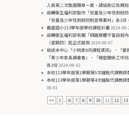
人員第二次甄選簡章一案，請協助公告周知
函轉衛生福利部製作「兒童及少年性剝削防
「兒童及少年性剝削防制宣導素材」各1份
義盛國小113學年度學校課程計畫
2024-08-
函轉衛生福利部有關「網路媒體不當自殺內容
（星期四）起正式啟用
2024-08-07
檢送本中心「小桃家8月課程資訊」、「愛
「青少年家長讀書會」、「親密關係工作坊
各1份
2024-08-02
本校113學年度第1學期第5次鐘點代課教
本校113學年度第1學期第4次鐘點代課教師
08-01
<<
1
...
6
7
8
9
10
11
12
13