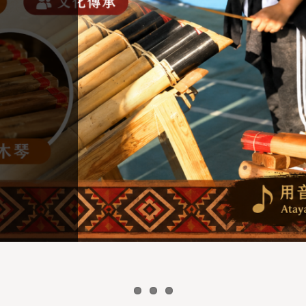
品
立
能
他
戰
的
理
力
工
h
的
使
點:
個
網
面
他