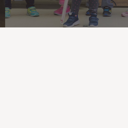
效提升互動品質與效率。
孩子的數位使用行
，宜建立在親子信任的基礎上。面對孩子越來
頻繁的數位使用行為，與其以命令或完全限制
方式來控制，不如透過「談心對話與溝通討
」的方式來處理。
二、減（減少）—設立數位
範，以減少過度使用
適度限制孩子的數位使用
間雖然重要，但並非教養的核心目的；培養孩
的自律能力才是關鍵所在。我們應鼓勵孩子主
制定自己的時間管理方式，建議策略包括：
(一)
過「召開家庭會議」，與孩子共同制定合理的
位使用規範，例如限制螢幕時間，設定遊戲或
片的每日使用上限，並討論規範的重要性。
(二)
劃「家庭專屬時段」，如用餐或睡前不使用數
工具，專注於交流與休息，深化親子情感。
(三)
孩子共同參與戶外活動，協助他們學習安排生
優先順序，逐步建立不依賴科技娛樂的生活節