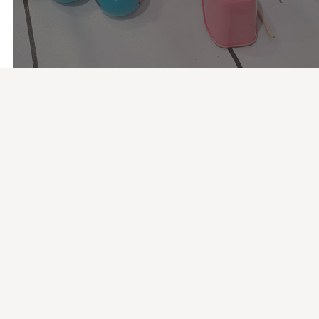
流；對來訪的學生來說，也多了一段貼近部落
的時候了
化的學習經驗。
5 月 之前
到臉書觀看
·
分享
11
0
0
到臉書觀看
·