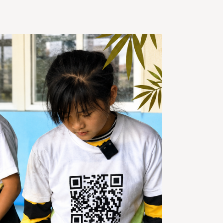
。
如在家庭中因數位使用而引發衝突或矛盾，
議透過親子之間的「談心對話」來進行協調，
同探討彼此的期待與需求，並創造出雙贏的解
方案。另家長的數位使用習慣對孩子具有深遠
響，家長可從自身做起，主動管理使用數位工
的時間，例如在用餐或家庭相處時刻暫停使用
機，共同營造高品質的親子互動時光。
三、乘
加乘）—提升數位素養，讓學習效益加乘
數位
界不僅是娛樂，更是學習與探索的寶庫，家長
陪伴孩子研究有趣主題，共同學習與成長，建
策略包括：
(一) 鼓勵孩子將數位多媒體資源融
學習，例如教育遊戲或互動模擬工具。推薦如
oogle Docs、協作白板等，讓孩子與同學共同
成專題或創意項目，提升合作能力與數位技
。
(二) 引導孩子使用數位工具創作，如繪圖軟
、影片剪輯或音樂編輯程式。鼓勵家長參與作